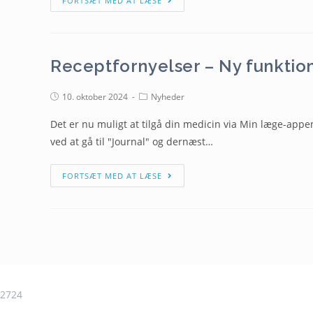
FORTSÆT MED AT LÆSE
Receptfornyelser – Ny funkti
10. oktober 2024
Nyheder
Det er nu muligt at tilgå din medicin via Min læge-appe
ved at gå til "Journal" og dernæst…
FORTSÆT MED AT LÆSE
2724